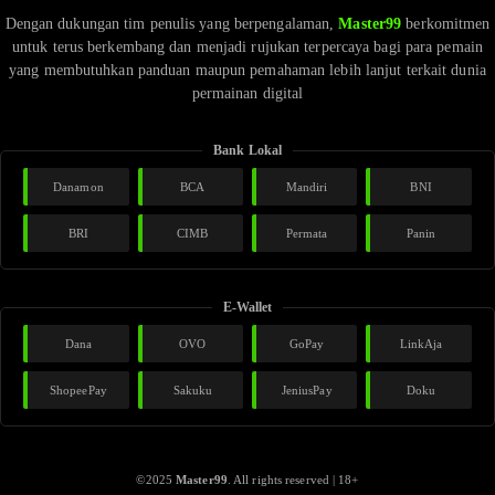
Dengan dukungan tim penulis yang berpengalaman,
Master99
berkomitmen
untuk terus berkembang dan menjadi rujukan terpercaya bagi para pemain
yang membutuhkan panduan maupun pemahaman lebih lanjut terkait dunia
permainan digital
Bank Lokal
Danamon
BCA
Mandiri
BNI
BRI
CIMB
Permata
Panin
E-Wallet
Dana
OVO
GoPay
LinkAja
ShopeePay
Sakuku
JeniusPay
Doku
©2025
Master99
. All rights reserved | 18+